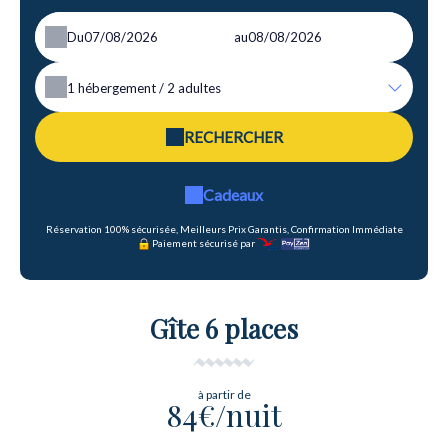
Du
au
1
hébergement /
2
adultes
RECHERCHER
Cadeaux
Réservation 100% sécurisée, Meilleurs Prix Garantis, Confirmation Immédiate
Paiement sécurisé par
Gîte 6 places
à partir de
84€/nuit