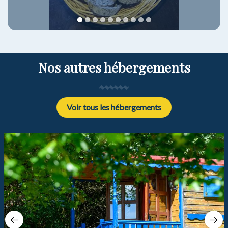
1
2
3
4
5
6
7
8
9
10
Nos autres hébergements
Voir tous les hébergements