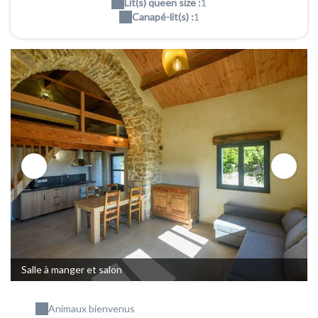
Lit(s) queen size :
1
Canapé-lit(s) :
1
Salle à manger et salon
Animaux bienvenus