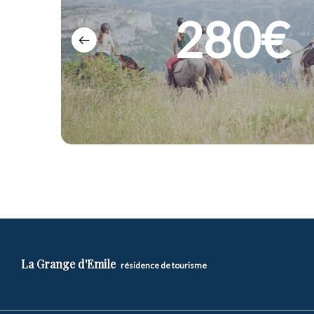
280€
175€
185€
320€
350€
180€
90€
La Grange d'Emile
résidence de tourisme