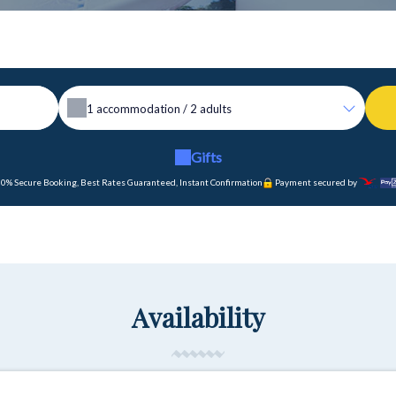
1
accommodation /
2
adults
Gifts
0% Secure Booking, Best Rates Guaranteed, Instant Confirmation
Payment secured by
Availability