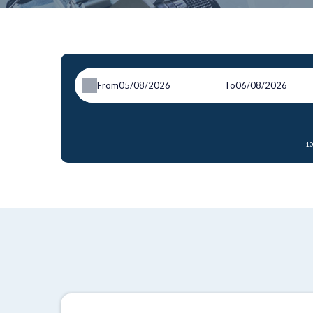
From
To
10