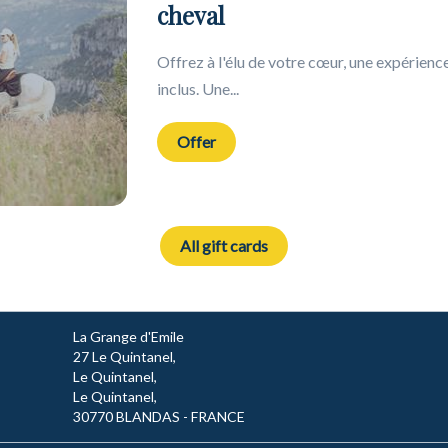
cheval
Valid
12 month(s)
Offrez à l'élu de votre cœur, une expérienc
inclus. Une...
Offer
All gift cards
La Grange d'Emile
27 Le Quintanel,
Le Quintanel,
Le Quintanel,
30770 BLANDAS - FRANCE